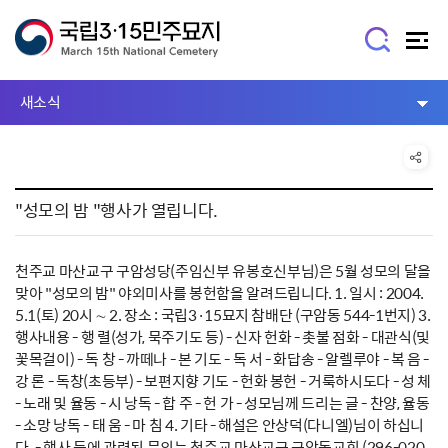
새소식
"성모의 밤 "행사가 열립니다.
천주교 마산교구 구암성당(주임신부 유봉호신부님)은 5월 성모의 달을
맞아 "성모의 밤" 야외미사를 봉헌함을 알려드립니다. 1. 일시 : 2004.
5.1(토) 20시 ∼ 2. 장소 : 국립3·15묘지 참배단 (구암동 544-1번지) 3.
행사내용 - 행 렬(성가, 묵주기도 등) - 신자 헌화 - 촛불 점화 - 대관식(및
꽃목걸이) - 독 창 - 까떼나 - 본 기도 - 독 서 - 화답송 - 알렐루야 - 복 음 -
강 론 - 독창(초등부) - 보편지향 기도 - 헌화 봉헌 - 거룩하시도다 - 성 체
- 노래 및 율동 - 시 낭독 - 합 주 - 헌 가 - 성모님께 드리는 글 - 찬양, 율동
- 소망 낭독 - 태 움 - 마 침 4. 기타 - 해설은 안상덕(다니엘)님이 하십니
다. - 행사 등에 관련된 문의는 천주교 마산교구 구암동교회 (296-020