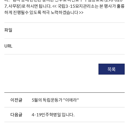
7, 사무장)로 하시면 됩니다. << 국립3·15묘지관리소는 본 행사가 훌륭
하게 진행될수 있도록 적극 노력하겠습니다 >>
파일
URL
목록
이전글
5월의 독립운동가 "이애라"
다음글
4·19민주혁명일 입니다.