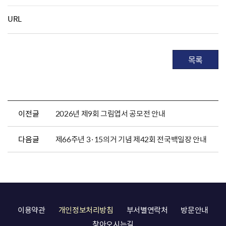
URL
목록
이전글
2026년 제9회 그림엽서 공모전 안내
다음글
제66주년 3·15의거 기념 제42회 전국백일장 안내
이용약관
개인정보처리방침
부서별연락처
방문안내
찾아오시는길