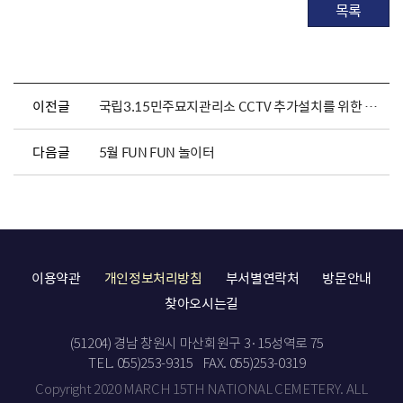
목록
이전글
국립3.15민주묘지관리소 CCTV 추가설치를 위한 행정예고
다음글
5월 FUN FUN 놀이터
이용약관
개인정보처리방침
부서별연락처
방문안내
찾아오시는길
(51204) 경남 창원시 마산회원구 3·15성역로 75
TEL. 055)253-9315
FAX. 055)253-0319
Copyright 2020 MARCH 15TH NATIONAL CEMETERY. ALL