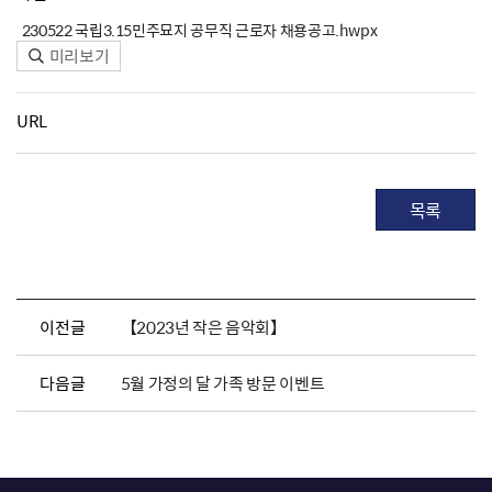
230522 국립3.15민주묘지 공무직 근로자 채용공고.hwpx
미리보기
URL
목록
이전글
【2023년 작은 음악회】
다음글
5월 가정의 달 가족 방문 이벤트