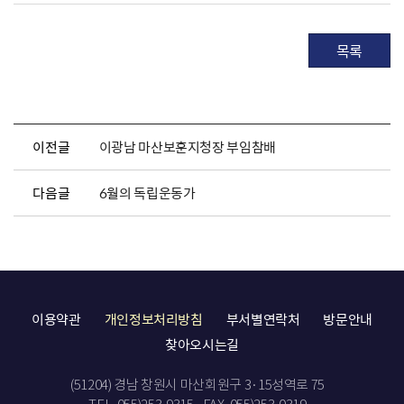
목록
이전글
이광남 마산보훈지청장 부임참배
다음글
6월의 독립운동가
이용약관
개인정보처리방침
부서별연락처
방문안내
찾아오시는길
(51204) 경남 창원시 마산회원구 3·15성역로 75