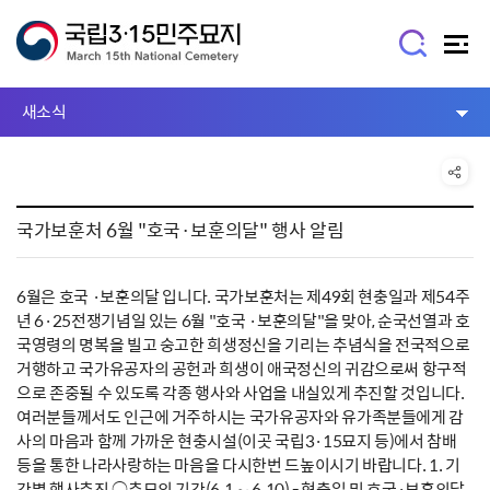
새소식
국가보훈처 6월 "호국·보훈의달" 행사 알림
6월은 호국 ·보훈의달 입니다. 국가보훈처는 제49회 현충일과 제54주
년 6·25전쟁기념일 있는 6월 "호국 ·보훈의달"을 맞아, 순국선열과 호
국영령의 명복을 빌고 숭고한 희생정신을 기리는 추념식을 전국적으로
거행하고 국가유공자의 공헌과 희생이 애국정신의 귀감으로써 항구적
으로 존중될 수 있도록 각종 행사와 사업을 내실있게 추진할 것입니다.
여러분들께서도 인근에 거주하시는 국가유공자와 유가족분들에게 감
사의 마음과 함께 가까운 현충시설(이곳 국립3·15묘지 등)에서 참배
등을 통한 나라사랑하는 마음을 다시한번 드높이시기 바랍니다. 1. 기
간별 행사추진 ○추모의 기간(6.1 ∼ 6.10) - 현충일 및 호국·보훈의달