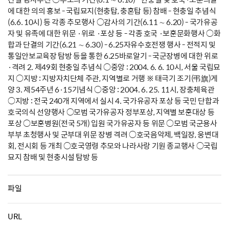
에 대한 의의 홍보 - 국립묘지(현충탑, 충혼탑 등) 참배 - 현충일 추념식
(6.6. 10시) 등 각종 추모행사 ○감사의 기간(6.11 ∼ 6.20) - 국가유공
자 및 유족에 대한 위문 ·위로 ·포상 등 - 각종 호국 ·보훈문화행사 ○화
합과 단결의 기간(6.21 ∼ 6.30) - 6.25자유수호전쟁 행사 - 전적지 및
통일안보교육장 탐방 등을 통한 6.25바로알기 - 국군장병에 대한 위로
·격려 2. 제49회 현충일 추념식 ○중앙 : 2004. 6. 6. 10시, 서울 국립묘
지 ○지방 : 지방자치단체 주관, 지역별로 거행 ※ 태극기 조기(弔旗)게
양 3. 제54주년 6·15기념식 ○중앙 : 2004. 6. 25. 11시, 장충체육관
○지방 : 전국 240개 지역에서 실시 4. 국가유공자 포상 등 국민 단합과
호국의식 선양행사 ○모범 국가유공자 정부포상, 지역별 보훈대상 등
포상 ○보훈병원(전국 5개) 입원 국가유공자 등 위문 ○모범 국군용사
부부 초청행사 및 군부대 위문 장병 격려 ○호국음악제, 백일장, 웅변대
회, 전시회 등 개최 ○호국영령 추모와 나라사랑 기원 종교행사 ○국립
묘지 참배 및 현충시설 탐방 등
파일
URL