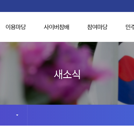
이용마당
사이버참배
참여마당
민
새소식