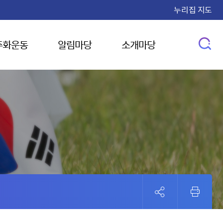
누리집 지도
주화운동
알림마당
소개마당