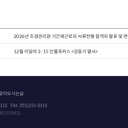
2026년 조경관리원 기간제근로자 서류전형 합격자 발표 및 
12월 이달의 3·15 인물포커스 <강융기 열사>
찾아오시는길
9315
FAX. 055)253-0319
 RESERVED.