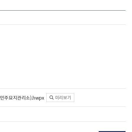
5민주묘지관리소).hwpx
미리보기