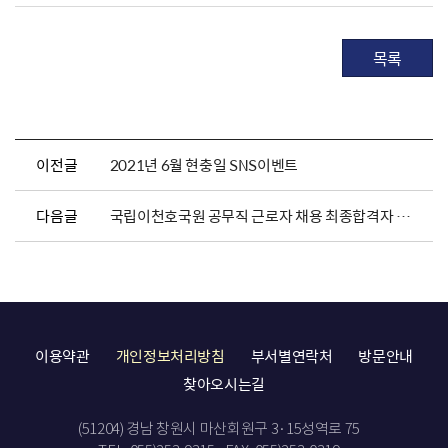
목록
이전글
2021년 6월 현충일 SNS이벤트
다음글
국립이천호국원 공무직 근로자 채용 최종합격자 발표
이용약관
개인정보처리방침
부서별연락처
방문안내
찾아오시는길
(51204) 경남 창원시 마산회원구 3·15성역로 75