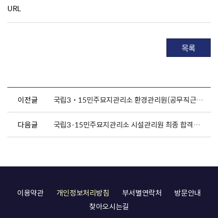
URL
목록
이전글
국립3˙15민주묘지관리소 환경관리원(공무직근로자) 채용 공고
다음글
국립3·15민주묘지관리소 시설관리원 최종 합격자 및 채용서류 제출 공고
이용약관
개인정보처리방침
부서별연락처
방문안내
찾아오시는길