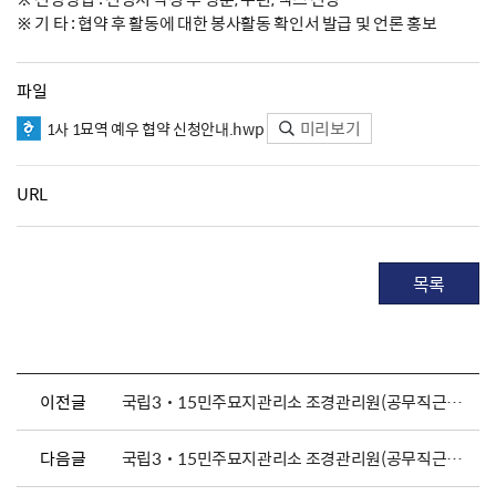
※ 기 타 : 협약 후 활동에 대한 봉사활동 확인서 발급 및 언론 홍보
파일
미리보기
1사 1묘역 예우 협약 신청안내.hwp
URL
목록
이전글
국립3˙15민주묘지관리소 조경관리원(공무직근로자) 채용 공고
다음글
국립3˙15민주묘지관리소 조경관리원(공무직근로자) 채용 공고