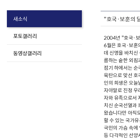
"호국·보훈의 
새소식
포토갤러리
2004년 "호국·
6월은 호국·보훈
데 신명을 바치신
동영상갤러리
름하는 숱한 외침
점기 하에서는 순
육탄으로 맞선 호
인의 희생은 오늘
자야말로 진정 우
자와 유족으로서 
치신 순국선열과 
왔습니다만 아직도
할 수 있는 국가
국민의 가슴 속에
등 다각적인 선양