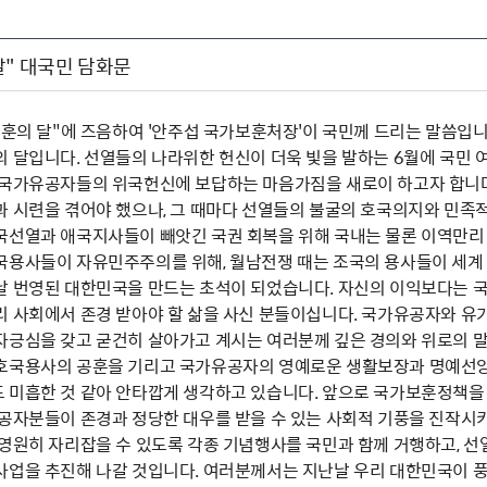
달" 대국민 담화문
보훈의 달"에 즈음하여 '안주섭 국가보훈처장'이 국민께 드리는 말씀입
의 달입니다. 선열들의 나라위한 헌신이 더욱 빛을 발하는 6월에 국민
 국가유공자들의 위국헌신에 보답하는 마음가짐을 새로이 하고자 합니다.
과 시련을 겪어야 했으나, 그 때마다 선열들의 불굴의 호국의지와 민족적
국선열과 애국지사들이 빼앗긴 국권 회복을 위해 국내는 물론 이역만리 
국용사들이 자유민주주의를 위해, 월남전쟁 때는 조국의 용사들이 세계 
날 번영된 대한민국을 만드는 초석이 되었습니다. 자신의 이익보다는 
리 사회에서 존경 받아야 할 삶을 사신 분들이십니다. 국가유공자와 유
자긍심을 갖고 굳건히 살아가고 계시는 여러분께 깊은 경의와 위로의 말
호국용사의 공훈을 기리고 국가유공자의 영예로운 생활보장과 명예선양
 미흡한 것 같아 안타깝게 생각하고 있습니다. 앞으로 국가보훈정책을
유공자분들이 존경과 정당한 대우를 받을 수 있는 사회적 기풍을 진작시
 영원히 자리잡을 수 있도록 각종 기념행사를 국민과 함께 거행하고, 
사업을 추진해 나갈 것입니다. 여러분께서는 지난날 우리 대한민국이 풍