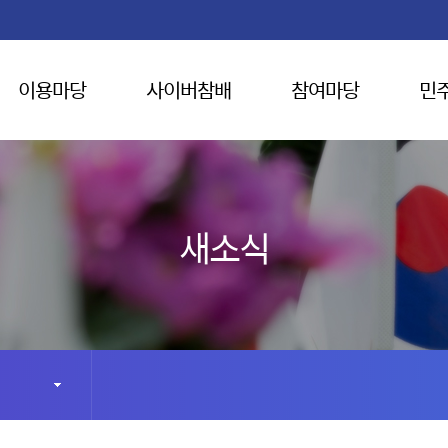
이용마당
사이버참배
참여마당
민
새소식