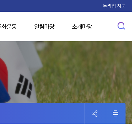
누리집 지도
주화운동
알림마당
소개마당