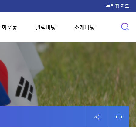
누리집 지도
주화운동
알림마당
소개마당