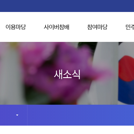
이용마당
사이버참배
참여마당
민
새소식