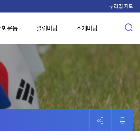
누리집 지도
주화운동
알림마당
소개마당