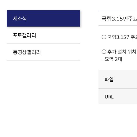
국립3.15민주
새소식
포토갤러리
○ 국립3.15민
○ 추가 설치 위치
동영상갤러리
- 묘역 2대
파일
URL