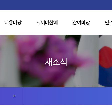
이용마당
사이버참배
참여마당
민
새소식