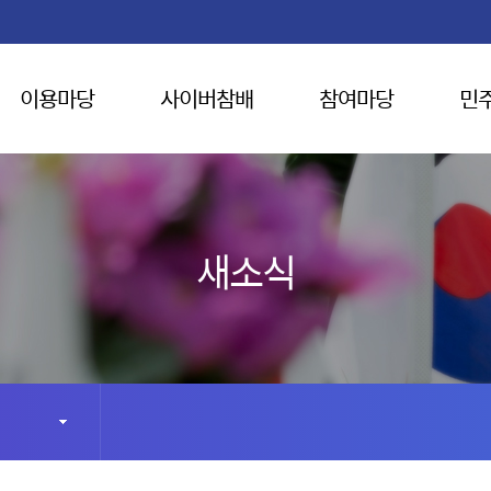
이용마당
사이버참배
참여마당
민
새소식