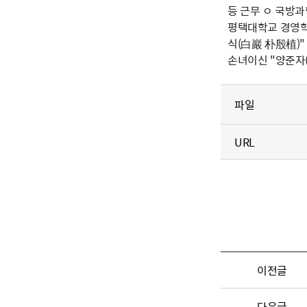
등 근무 ㅇ 국방
평택대학교 경영학
식(白巖 朴殷植)
손녀이신 "양준자
파일
URL
이전글
다음글