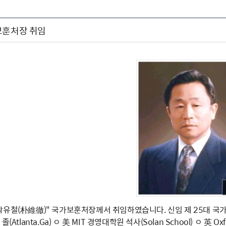
보훈처장 취임
4일 "박유철(朴維徹)" 국가보훈처장께서 취임하였습니다. 신임 제 25대 국
(Atlanta.Ga) ㅇ 美 MIT 경영대학원 석사(Solan School) ㅇ 