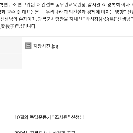
과학연구소 연구위원 ㅇ 건설부 공무원교육원장, 감사관 ㅇ 광복회 이사
과 교수 ※ 대표논문 : " 우리나라 해외건설과 경제에 미치는 영향" 
" 선생님의 손자이며, 광복군사령관을 지내신 "박시창(朴始昌)"선생님
(梁俊子)"님입니다.
처장사진.jpg
10월의 독립운동가 "조시원" 선생님
2004보훈문화상 시상계획 공고