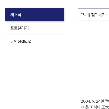
"박유철" 국가
새소식
포토갤러리
동영상갤러리
2004. 9. 2
ㅇ 美 조지아 工大 졸