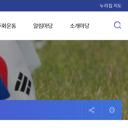
누리집 지도
주화운동
알림마당
소개마당