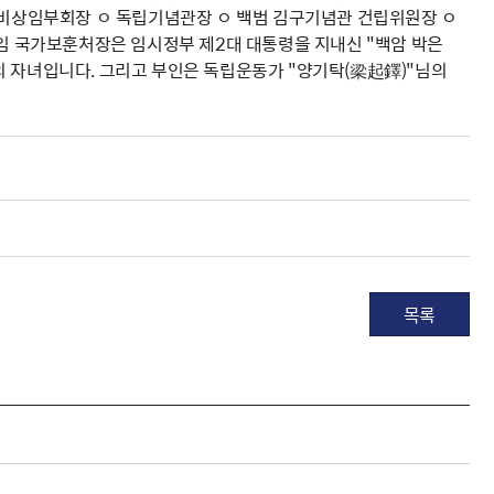
, 비상임부회장 ㅇ 독립기념관장 ㅇ 백범 김구기념관 건립위원장 ㅇ
신임 국가보훈처장은 임시정부 제2대 대통령을 지내신 "백암 박은
의 자녀입니다. 그리고 부인은 독립운동가 "양기탁(梁起鐸)"님의
목록