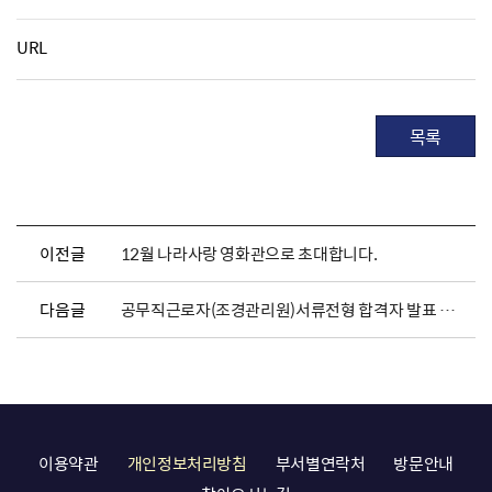
URL
목록
이전글
12월 나라사랑 영화관으로 초대합니다.
다음글
공무직근로자(조경관리원)서류전형 합격자 발표 및 면접시험 일정안내
이용약관
개인정보처리방침
부서별연락처
방문안내