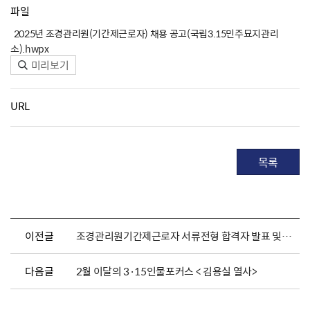
파일
2025년 조경관리원(기간제근로자) 채용 공고(국립3.15민주묘지관리
소).hwpx
미리보기
URL
목록
이전글
조경관리원기간제근로자 서류전형 합격자 발표 및 면접전형 일정 안내
다음글
2월 이달의 3·15인물포커스 < 김용실 열사>