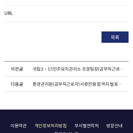
URL
목록
이전글
국립3˙15민주묘지관리소 조경팀장(공무직근로자) 채용 공고
다음글
환경관리원(공무직근로자)서류전형 합격자 발표 및 면접시험 일정안내
이용약관
개인정보처리방침
부서별연락처
방문안내