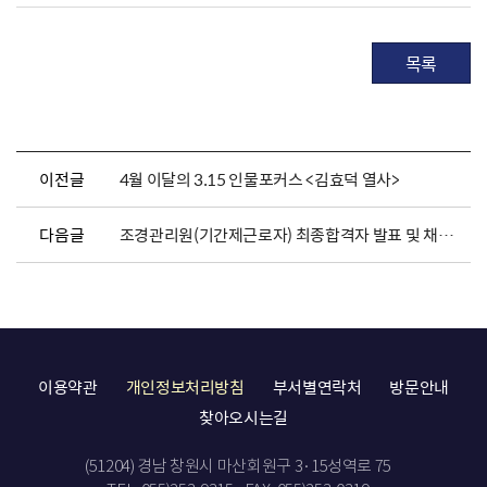
목록
이전글
4월 이달의 3.15 인물포커스 <김효덕 열사>
다음글
조경관리원(기간제근로자) 최종합격자 발표 및 채용서류 제출 안내
이용약관
개인정보처리방침
부서별연락처
방문안내
찾아오시는길
(51204) 경남 창원시 마산회원구 3·15성역로 75