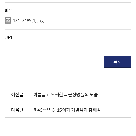
파일
171_7185[1].jpg
URL
목록
이전글
아름답고 씩씩한 국군장병들의 모습
다음글
제45주년 3·15의거 기념식과 참배식