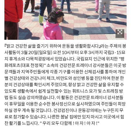
『밝고 건강한 삶을 즐기기 위하여 운동을 생활화합시다』라는 주제의 봉
사활동이 3월 20일(일요일) 오전 10시부터 오후 3시까지 국립3·15묘
지 휴게소와 다목적광장에서 있었습니다. 국립묘지 인근에 위치한 "평
화레포츠(대표 천정욱)" 소속의 건강전문 트레이너 강사분들은 이곳 방
문객들과 지역주민들에게 각종 기구를 이용한 신체검사를 통하여 개인
별 건강상태와 건강나이 체크, 비만도와 성인병 등을 진단하여 한분 한
분의 건강상태를 확인시켜 주었으며, 항상 밝고 건강한 삶을 유지할 수
있도록 생활속에서 쉽게 실천할수 있는 휘트니스 요가 및 스트레칭 방
법 등도 실습 강의하였습니다. 이 활동은 건강전문 트레이너 강사분들
이 휴무일을 이용한 순수한 봉사정신으로 실시하였으며 주민들이 희망
하실 경우 계속 될 것입니다. 건강검진이나 운동강의에는 누구든지 무
료로 참가할수 있습니다. 나른한 봄날 집에만 있지 마시고 이곳에서 힘
찬 활기를 느낍시다. " 우리 모두 다함께 ! 아 자 ! 아 자 !"