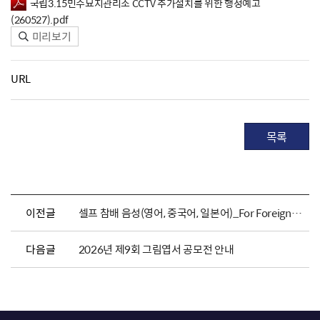
국립3.15민주묘지관리소 CCTV 추가설치를 위한 행정예고
(260527).pdf
미리보기
URL
목록
이전글
셀프 참배 음성(영어, 중국어, 일본어)_For Foreigners
다음글
2026년 제9회 그림엽서 공모전 안내