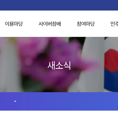
이용마당
사이버참배
참여마당
민
새소식