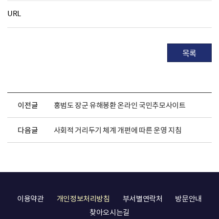
URL
목록
이전글
홍범도 장군 유해봉환 온라인 국민추모사이트
다음글
사회적 거리두기 체계 개편에 따른 운영 지침
이용약관
개인정보처리방침
부서별연락처
방문안내
찾아오시는길