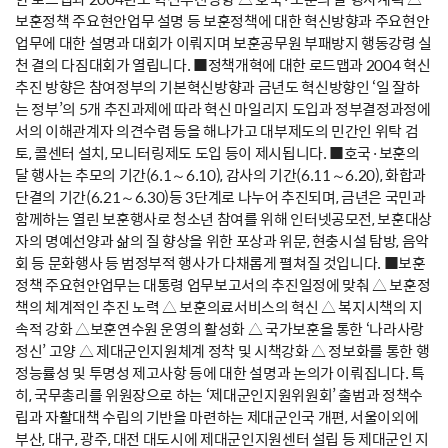
보훈정책 주요현안업무 설명 등 보훈정책에 대한 혁신방향과 주요현안
업무에 대한 설명과 대회가 이뤄지며 보훈공무원 부패방지 행동강령 실
천 결의 다짐대회가 열립니다. ■정책개혁에 대한 로드맵과 2004 혁신
추진 방향은 참여정부의 기본혁신방향과 금년도 혁신방향인 ‘일 잘하
는 정부’의 5개 추진과제에 따라 혁신 마일리지 도입과 정부결정과정에
서의 이해관계자 의견수렴 등을 해나가고 대부제도의 민간인 위탁 검
토, 콜센터 설치, 모니터링제도 도입 등이 제시됩니다. ■호국·보훈의
달 행사는 추모의 기간(6.1～6.10), 감사의 기간(6.11～6.20), 화합과
단결의 기간(6.21～6.30)등 3단계로 나누어 추진되며, 금년은 국민과
함께하는 열린 보훈행사로 청소년 참여를 위해 인터넷공모전, 보훈대상
자의 명예선양과 삶의 질 향상을 위한 포상과 위문, 현충시설 탐방, 음악
회 등 문화행사 등 범정부적 행사가 다채롭게 펼쳐질 것입니다. ■보훈
정책 주요현안업무는 대통령 업무보고서의 추진일정에 맞춰 △ 보훈정
책의 체계적인 추진 노력 △ 보훈의료서비스의 혁신 △ 복지시책의 지
속적 강화 △보훈연수원 운영의 활성화 △ 국가보훈을 통한 ‘나라사랑
정신’ 고양 △ 제대군인지원체계 정착 및 시책강화 △ 정보화를 통한 행
정능률성 및 투명성 제고사항 등에 대한 설명과 논의가 이뤄집니다. 특
히, 국무총리를 위원장으로 하는 ‘제대군인지원위원회’ 출범과 정책수
립과 자활대책 수립의 기반을 마련하는 제대군인국 개편, 서울이외에
부산, 대구, 광주, 대전 대도시에 제대군인지원센터 설립 등 제대군인 지