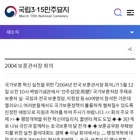
새소식
2004 보훈관서장 회의
국가보훈 혁신 실천을 위한 「2004년 전국 보훈관서장 회의」가 5월 12
일 오전 10시 백범기념관에서 '안주섭(安周燮)' 국가보훈처장 주재로
보훈처 실·국장과 전국 보훈청장, 지청장 등 60여명이 참석한 가운데
열리오니, 여러분들께서도 국가보훈정책이 훌륭하게 펼쳐질수 있도록
진정한 애정으로 지원과 격려를 하여 주시기 바랍니다. << 회의 주요 주
제 >> ◈ 행정개혁을 위한 혁신마일리지, 콜센터 제도 도입 ◈ ◈ 3단계
로 나눠 국민과 함께하는 호국보훈의 달 전개 ◈ ◈ 보훈공무원 부패방
지를 위한 실천 결의대회도 겸해 ◈ 이날 회의에서는 △ 행정개혁에 대
한 로드맵과 2004년도 혁신추진방향 △ 호국·보훈의 달 행사계획 △