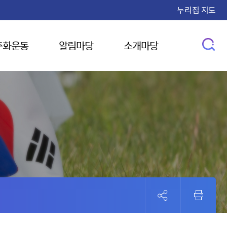
누리집 지도
주화운동
알림마당
소개마당