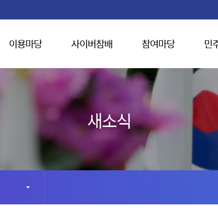
이용마당
사이버참배
참여마당
민
새소식