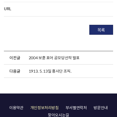
URL
목록
이전글
2004 보훈 표어 공모당선작 발표
다음글
1913. 5. 13일 흥사단 조직.
이용약관
개인정보처리방침
부서별연락처
방문안내
찾아오시는길