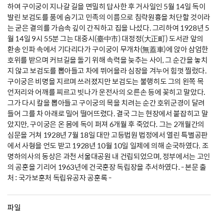
하여 구이궁이 지나갈 길을 면밀히 답사한 후 거사일인 5월 14일 독이
발린 보검도를 품에 숨기고 민족의 이름으로 침략원흉을 처단할 것이라
는 굳은 결의를 가슴속 깊이 간직하고 집을 나섰다. 그리하여 1928년 5
월 14일 9시 55분 그는 대중시(臺中市) 대정정(大正町) 도서관 앞의
환송 인파 속에서 기다리다가 구이궁이 무개차(無蓋車)에 앉아 삼엄한
호위를 받으며 커브길을 돌기 위해 속력을 늦추는 사이, 그 순간을 놓치
지 않고 보검도를 뽑아들고 차에 뛰어올라 심장을 겨누어 힘껏 찔렀다.
구이궁은 비명을 지르며 쓰러졌지만 보검도는 불행히도 그의 왼쪽 목
언저리와 어깨를 찌르고 빗나가 운전사의 오른손 등에 꽂히고 말았다.
그가 다시 칼을 뽑아들고 구이궁의 목을 치려는 순간 호위군경이 달려
들어 그를 차 아래로 밀어 떨어뜨렸다. 결국 그는 현장에서 붙잡히고 말
았지만, 구이궁은 온 몸에 독이 퍼져 6개월 후 죽었다. 그는 2개월간의
심문을 거쳐 1928년 7월 18일 대만 고등법원 법정에서 열린 특별공판
에서 사형을 언도 받고 1928년 10월 10일 일제에 의해 순국하였다. 조
명하의사의 동상은 과천 서울대공원 내 건립되었으며, 정부에서는 고인
의 공훈을 기리어 1963년에 건국훈장 독립장을 추서하였다. - 본문 출
처 : 국가보훈처 독립유공자 공훈록 -
파일