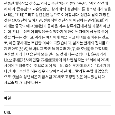
전통관례복장을 갖추고 의식을 주관하는 어른인 '큰손님'과의 상견례
에 이어 '큰손님'의 교훈말씀인 '삼가례'와 성년에 이른 청소년에게 술을
내리는 '초례',그리고 성년선언 등으로 이어집니다. 성년의 날이 제정된
것은 1973년의 일이지만, 전통적인 성년식에 해당하는 관례(冠禮)와
계례는 중국의 예교(禮敎)가 들어온 이후 상류계급에서 널리 행하여 졌
는데, 관례는 성인이 되었음을 상징하기 위하여 남자에게 상투를 틀어
갓을 씌우는 것이고, 계례는 여자에게 쪽을 찌고 비녀를 꽂아주는 것으
로, 이들 행사에는 복잡한 의식이 따랐습니다. 남자는 관례의 절차를 마
치면 아명(兒名)을 버리고 평생 쓸 이름과 자(字)와 호(號)를 가졌으며,
결혼할 자격과 벼슬길에 오를 권리도 갖게 되는 것입니다. 《문공가례
(文公家禮)》 《사례편람(四禮便覽)》에 의하면 남자는 15세에서 20세
사이에 관례를 하는 것으로 되어 있는데, 조선 후기에 와서는 10세가 지
나면 이미 혼인을 하는 경우가 많아져서 관례도 빨라질 수밖에 없었음
으로, 옛날의 성년식은 지금처럼 20세로 고정된 것은 아니었습니다. -
자료출처 ; 인터넷 다음 -
파일
URL