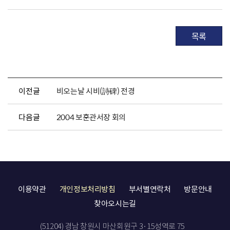
목록
이전글
비오는날 시비(詩碑) 전경
다음글
2004 보훈관서장 회의
이용약관
개인정보처리방침
부서별연락처
방문안내
찾아오시는길
(51204) 경남 창원시 마산회원구 3·15성역로 75