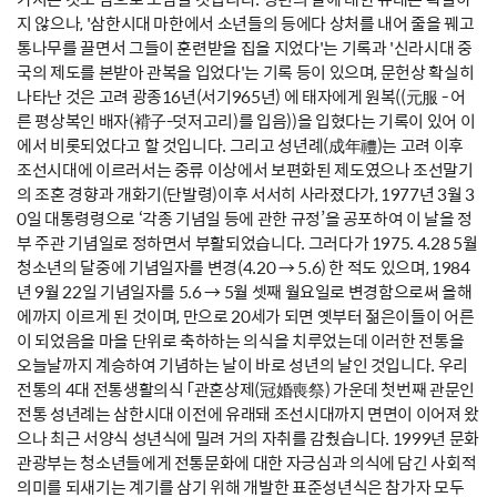
지 않으나, '삼한시대 마한에서 소년들의 등에다 상처를 내어 줄을 꿰고
통나무를 끌면서 그들이 훈련받을 집을 지었다'는 기록과 '신라시대 중
국의 제도를 본받아 관복을 입었다'는 기록 등이 있으며, 문헌상 확실히
나타난 것은 고려 광종16년(서기965년) 에 태자에게 원복((元服 - 어
른 평상복인 배자(褙子-덧저고리)를 입음))을 입혔다는 기록이 있어 이
에서 비롯되었다고 할 것입니다. 그리고 성년례(成年禮)는 고려 이후
조선시대에 이르러서는 중류 이상에서 보편화된 제도였으나 조선말기
의 조혼 경향과 개화기(단발령)이후 서서히 사라졌다가, 1977년 3월 3
0일 대통령령으로 ‘각종 기념일 등에 관한 규정’을 공포하여 이 날을 정
부 주관 기념일로 정하면서 부활되었습니다. 그러다가 1975. 4.28 5월
청소년의 달중에 기념일자를 변경(4.20 → 5.6) 한 적도 있으며, 1984
년 9월 22일 기념일자를 5.6 → 5월 셋째 월요일로 변경함으로써 올해
에까지 이르게 된 것이며, 만으로 20세가 되면 옛부터 젊은이들이 어른
이 되었음을 마을 단위로 축하하는 의식을 치루었는데 이러한 전통을
오늘날까지 계승하여 기념하는 날이 바로 성년의 날인 것입니다. 우리
전통의 4대 전통생활의식 「관혼상제(冠婚喪祭) 가운데 첫번째 관문인
전통 성년례는 삼한시대 이전에 유래돼 조선시대까지 면면이 이어져 왔
으나 최근 서양식 성년식에 밀려 거의 자취를 감췄습니다. 1999년 문화
관광부는 청소년들에게 전통문화에 대한 자긍심과 의식에 담긴 사회적
의미를 되새기는 계기를 삼기 위해 개발한 표준성년식은 참가자 모두