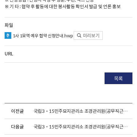
※ 기 타 : 협약 후 활동에 대한 봉사활동 확인서 발급 및 언론 홍보
파일
미리보기
1사 1묘역 예우 협약 신청안내.hwp
URL
목록
이전글
국립3˙15민주묘지관리소 조경관리원(공무직근로자) 채용 공고
다음글
국립3˙15민주묘지관리소 조경관리원(공무직근로자) 채용 공고