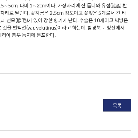
∼5cm, 나비 1∼2cm이다. 가장자리에 잔 톱니와 유점(油點:반
차례로 달린다. 꽃지름은 2.5cm 정도이고 꽃잎은 5개로서 긴 타
과 선모(腺毛)가 있어 강한 향기가 난다. 수술은 10개이고 씨방은
을 털백선(var. velutinus)이라고 하는데, 함경북도 청진에서
시베리아 동부 등지에 분포한다.
목록