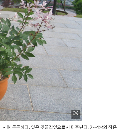
곧게 서며 튼튼하다. 잎은 깃꼴겹잎으로서 마주난다. 2∼4쌍의 작은