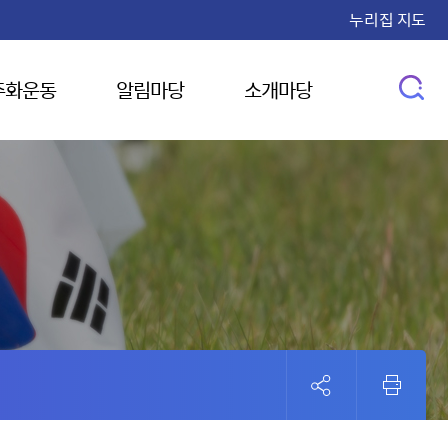
누리집 지도
주화운동
알림마당
소개마당