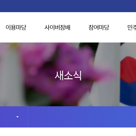
이용마당
사이버참배
참여마당
민
새소식