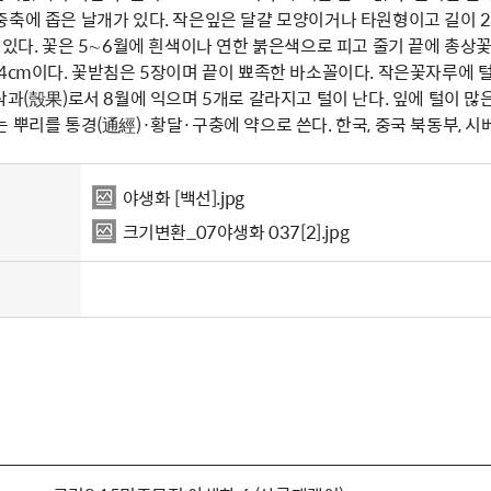
축에 좁은 날개가 있다. 작은잎은 달걀 모양이거나 타원형이고 길이 2.5
 있다. 꽃은 5∼6월에 흰색이나 연한 붉은색으로 피고 줄기 끝에 총상꽃
4cm이다. 꽃받침은 5장이며 끝이 뾰족한 바소꼴이다. 작은꽃자루에 털
과(殼果)로서 8월에 익으며 5개로 갈라지고 털이 난다. 잎에 털이 많은 것
 뿌리를 통경(通經)·황달·구충에 약으로 쓴다. 한국, 중국 북동부, 
야생화 [백선].jpg
크기변환_07야생화 037[2].jpg