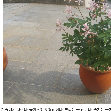
산기슭에서 자란다. 높이 50∼90cm이다. 뿌리는 곧고 굵다. 줄기는 