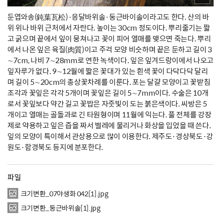
둔엽와송(鈍葉瓦松)·응달바위솔·둥근바이솔이라고도 한다. 산의 바
위 위나 바위 근처에서 자란다. 높이는 30cm 정도이다. 뿌리줄기는 짧
고 굵으며 끝에서 잎이 뭉쳐나고 꽃이 피어 열매를 맺으면 죽는다. 뿌리
에서 나온 잎은 육질(肉質)이고 주걱 모양 비슷하며 끝은 둔하고 길이 3
∼7cm, 나비 7∼28mm로 연한 녹색이다. 잎은 잎겨드랑이에서 나오고
잎자루가 없다. 9∼12월에 짧은 꽃대가 있는 흰색 꽃이 다닥다닥 달리
며 길이 5∼20cm의 총상꽃차례를 이룬다. 포는 달걀 모양이고 꽃받침
조각과 꽃잎은 각각 5개이며 꽃잎은 길이 5∼7mm이다. 수술은 10개
로서 꽃잎보다 약간 길고 꽃밥은 자줏빛이 도는 붉은색이다. 씨방은 5
개이고 열매는 골돌과로 긴 타원형이며 11월에 익는다. 풀 전체를 강장
제로 약용하고 잎은 즙을 짜서 벌레에 물리거나 화상을 입었을 때 쓴다.
잎의 모양이 특이해서 관상용으로 많이 이용한다. 제주도·경상북도·강
원도·함경북도 등지에 분포한다.
파일
크기변환_07야생화 042[1].jpg
크기변환_둥근바위솔[1].jpg