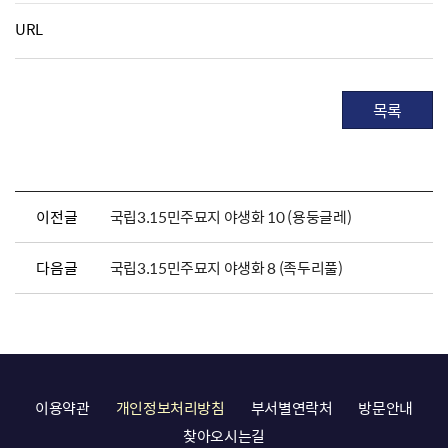
URL
목록
이전글
국립3.15민주묘지 야생화 10 (용둥글레)
다음글
국립3.15민주묘지 야생화 8 (족두리풀)
이용약관
개인정보처리방침
부서별연락처
방문안내
찾아오시는길