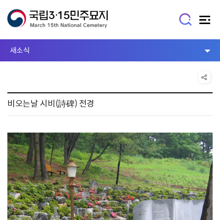
새소식
비오는날 시비(詩碑) 전경