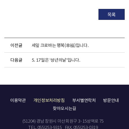
목록
이전글
세잎 크로바는 행복(幸福)입니다.
다음글
5. 17일은 '성년의날'입니다.
이용약관
개인정보처리방침
부서별연락처
방문안내
찾아오시는길
(51204) 경남 창원시 마산회원구 3·15성역로 75
TEL. 055)253-9315
FAX. 055)253-0319