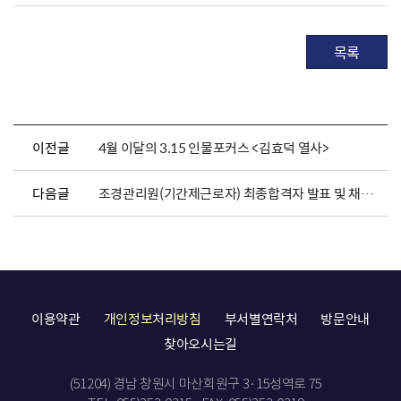
목록
이전글
4월 이달의 3.15 인물포커스 <김효덕 열사>
다음글
조경관리원(기간제근로자) 최종합격자 발표 및 채용서류 제출 안내
이용약관
개인정보처리방침
부서별연락처
방문안내
찾아오시는길
(51204) 경남 창원시 마산회원구 3·15성역로 75