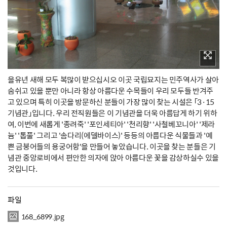
을유년 새해 모두 복많이 받으십시오 이곳 국립묘지는 민주역사가 살아
숨쉬고 있을 뿐만 아니라 항상 아름다운 수목들이 우리 모두들 반겨주
고 있으며 특히 이곳을 방문하신 분들이 가장 많이 찾는 시설은 「3·15
기념관」입니다. 우리 전직원들은 이 기념관을 더욱 아름답게 하기 위하
여, 이번에 새롭게 '종려죽' '포인세티아' '천리향' '사철베꼬니아' '제라
늄' '톱풀' 그리고 '솜다리(에델바이스)' 등등의 아름다운 식물들과 '예
쁜 금붕어들의 용궁어항'을 만들어 놓았습니다. 이곳을 찾는 분들은 기
념관 중앙로비에서 편안한 의자에 앉아 아름다운 꽃을 감상하실수 있을
것입니다.
파일
168_6899.jpg