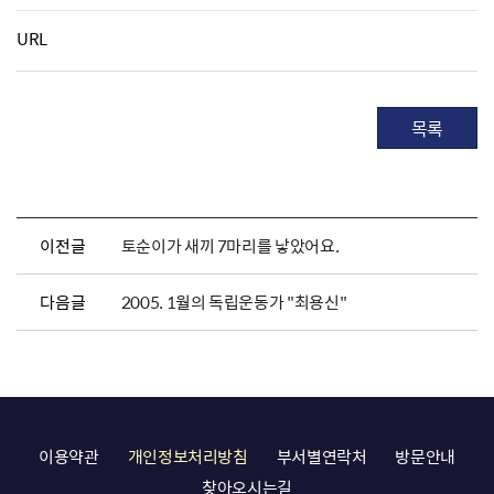
URL
목록
이전글
토순이가 새끼 7마리를 낳았어요.
다음글
2005. 1월의 독립운동가 "최용신"
이용약관
개인정보처리방침
부서별연락처
방문안내
찾아오시는길