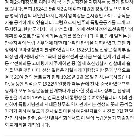
겸 제2중대장으로 여러 차례 국내 진공작전을 지휘하는 등 크게 활약하
였습니다. 특히 1924년 5월 제2중대 휘하 대원인 장창헌 등으로 하여
금 평북 위원의 대안인 마시탄에서 압록강을 순시중인 사이토 총독을
기습 공격하게 하였습니다. 그럼으로써 만주의 독립운동계를 크게 고
무시켰고, 한만 국경지대의 안정을 대내외에 선전하려던 조선총독부의
계획을 수포로 만들어 버리는 효과를 올렸습니다. 이로 인해 일제는 남
만주지역의 독립군 부대에 대한 대대적인 탄압을 계획하였고, 그런 과
정에서 고마령참변이 발생하였습니다. 1925년 2월 선생은 참의부 참
의장 겸 제2중대장으로 국내 진공작전과 군자금 모집, 일제 기관 파괴
등 작전회의를 고마령에서 주재하던 중, 일제 초산경찰서 경찰대의 습
격을 받은 것입니다. 선생 일행은 격렬하게 저항했지만 중과부적으로
결국 20여 명의 동료들과 함께 1925년 2월 25일 전사, 순국하였습니
다. 동생인 최석준도 1922년 일경과 격투 끝에 전사, 순국하였으므로
형제가 모두 독립운동을 전개하다가 산화한 것입니다. 정부는 선생의
공훈을 기리어 1995년 건국훈장 대통령장을 수여하였습니다. 이와 관
련하여 독립기념관과 서대문형무소 역사관에서는 선생의 뜻과 공적을
기리기 위하여 별도의 전시실을 마련하여 관련자료와 사진을 2월 한 달
간 전시하는 한편, 순국선열유족회에서도 이 달의 독립운동가 학술강연
회를 개최할 계획입니다.