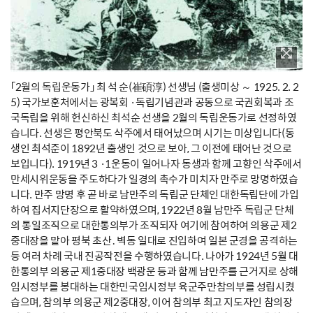
「2월의 독립운동가」 최 석 순(崔碩淳) 선생님 (출생미상 ～ 1925. 2. 2
5) 국가보훈처에서는 광복회 ·독립기념관과 공동으로 국권회복과 조
국독립을 위해 헌신하신 최석순 선생을 2월의 독립운동가로 선정하였
습니다. 선생은 평안북도 삭주에서 태어났으며 시기는 미상입니다(동
생인 최석준이 1892년 출생인 것으로 보아, 그 이전에 태어난 것으로
보입니다). 1919년 3 ·1운동이 일어나자 동생과 함께 고향인 삭주에서
만세시위운동을 주도하다가 일경의 촉수가 미치자 만주로 망명하였습
니다. 만주 망명 후 곧 바로 남만주의 독립군 단체인 대한독립단에 가입
하여 집서지단장으로 활약하였으며, 1922년 8월 남만주 독립군 단체
의 통일조직으로 대한통의부가 조직되자 여기에 참여하여 의용군 제2
중대장을 맡아 평북 초산․벽동 일대로 진입하여 일본 군경을 공격하는
등 여러 차례 국내 진공작전을 수행하였습니다. 나아가 1924년 5월 대
한통의부 의용군 제1중대장 백광운 등과 함께 남만주를 근거지로 상해
임시정부를 봉대하는 대한민국임시정부 육군주만참의부를 성립시켰
습으며, 참의부 의용군 제2중대장, 이어 참의부 최고 지도자인 참의장