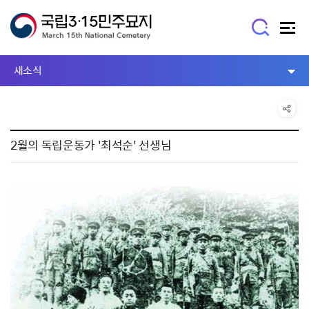
새소식
2월의 독립운동가 '최석순' 선생님