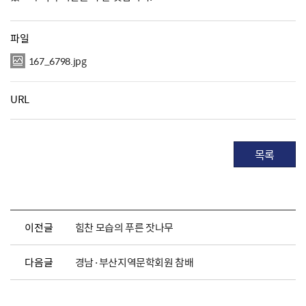
파일
167_6798.jpg
URL
목록
이전글
힘찬 모습의 푸른 잣나무
다음글
경남·부산지역문학회원 참배