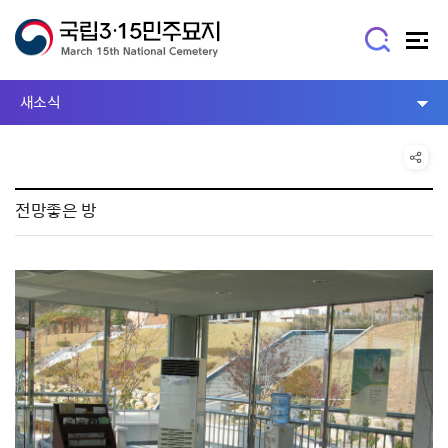
새소식
전망좋은 방