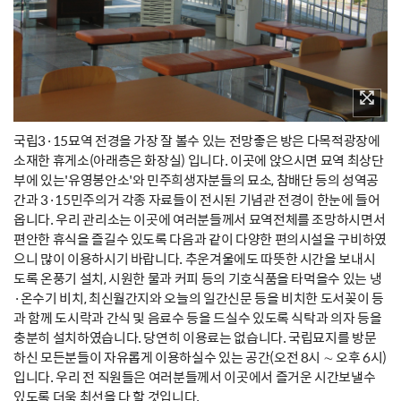
국립3·15묘역 전경을 가장 잘 볼수 있는 전망좋은 방은 다목적광장에
소재한 휴게소(아래층은 화장실) 입니다. 이곳에 앉으시면 묘역 최상단
부에 있는'유영봉안소'와 민주희생자분들의 묘소, 참배단 등의 성역공
간과 3·15민주의거 각종 자료들이 전시된 기념관 전경이 한눈에 들어
옵니다. 우리 관리소는 이곳에 여러분들께서 묘역전체를 조망하시면서
편안한 휴식을 즐길수 있도록 다음과 같이 다양한 편의시설을 구비하였
으니 많이 이용하시기 바랍니다. 추운겨울에도 따뜻한 시간을 보내시
도록 온풍기 설치, 시원한 물과 커피 등의 기호식품을 타먹을수 있는 냉
·온수기 비치, 최신월간지와 오늘의 일간신문 등을 비치한 도서꽂이 등
과 함께 도시락과 간식 및 음료수 등을 드실수 있도록 식탁과 의자 등을
충분히 설치하였습니다. 당연히 이용료는 없습니다. 국립묘지를 방문
하신 모든분들이 자유롭게 이용하실수 있는 공간(오전 8시 ∼ 오후 6시)
입니다. 우리 전 직원들은 여러분들께서 이곳에서 즐거운 시간보낼수
있도록 더욱 최선을 다 할 것입니다.