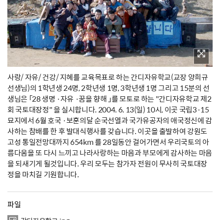
사랑/ 자유/ 건강/ 지혜를 교육목표로 하는 간디자유학교(교장 양희규
선생님)의 1학년생 24명, 2학년생 1명, 3학년생 1명 그리고 15분의 선
생님은 「28 생명 ·자유 ·꿈을 향해 」를 모토로 하는 "간디자유학교 제2
회 국토대장정" 을 실시합니다. 2004. 6. 13(일) 10시, 이곳 국립3·15
묘지에서 6월 호국 ·보훈의달 순국선열과 국가유공자의 애국정신에 감
사하는 참배를 한 후 발대식행사를 갖습니다. 이곳을 출발하여 강원도
고성 통일전망대까지 654km 를 28일동안 걸어가면서 우리국토의 아
름다움을 또 다시 느끼고 나라사랑하는 마음과 부모에게 감사하는 마음
을 되새기게 될것입니다. 우리 모두는 참가자 전원이 무사히 국토대장
정을 마치길 기원합니다.
파일