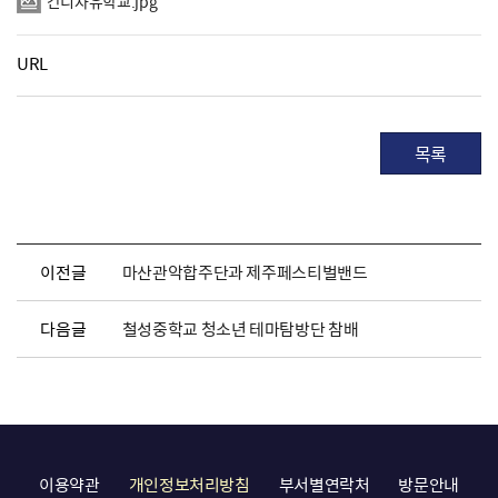
간디자유학교.jpg
URL
목록
이전글
마산관악합주단과 제주페스티벌밴드
다음글
철성중학교 청소년 테마탐방단 참배
이용약관
개인정보처리방침
부서별연락처
방문안내