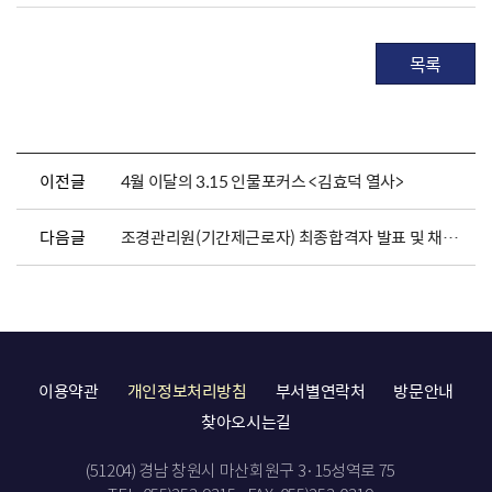
목록
이전글
4월 이달의 3.15 인물포커스 <김효덕 열사>
다음글
조경관리원(기간제근로자) 최종합격자 발표 및 채용서류 제출 안내
이용약관
개인정보처리방침
부서별연락처
방문안내
찾아오시는길
(51204) 경남 창원시 마산회원구 3·15성역로 75