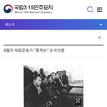
새소식
8월의 독립운동가 "홍학순" 순국선열