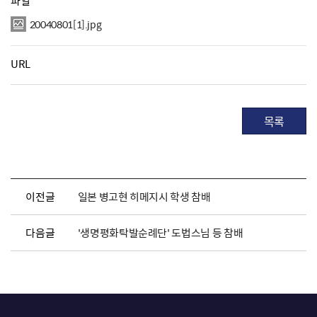
파일
20040801[1].jpg
URL
목록
이전글
일본 병고현 히메지시 학생 참배
다음글
'생명평화탁발순례단' 도법스님 등 참배