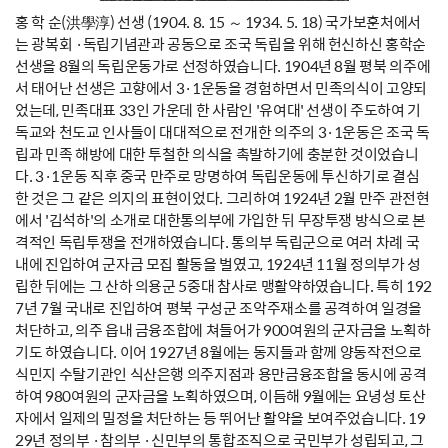
홍 학 순(洪學淳) 선생 (1904. 8. 15 ～ 1934. 5. 18) 국가보훈처에서
는 광복회 ·독립기념관과 공동으로 조국 독립을 위해 헌신하신 홍학순
선생을 8월의 독립운동가로 선정하였습니다. 1904년 8월 평북 의주에
서 태어난 선생은 고향에서 3·1운동을 경험하면서 민족의식이 고양되
었는데, 민족대표 33인 가운데 한 사람인 '유여대' 선생이 주도하여 기
독교와 천도교 인사들이 대대적으로 전개한 의주의 3·1운동은 조국 독
립과 민족 해방에 대한 투철한 의식을 촉발하기에 충분한 것이었습니
다. 3·1운동 직후 중국 만주로 망명하여 독립운동에 투신하기로 결심
한 것은 그 같은 의지의 표현이었다. 그리하여 1924년 2월 만주 관전현
에서 '김석하'의 소개로 대한통의부에 가입한 뒤 무장투쟁 방식으로 본
격적인 독립투쟁을 전개하였습니다. 통의부 독립군으로 여러 차례 국
내에 진입하여 군자금 모집 활동을 벌였고, 1924년 11월 정의부가 성
립한 뒤에는 그 산하 의용군 5중대 참사로 맹활약하였습니다. 특히 192
7년 7월 국내로 진입하여 평북 구성군 조악주재소를 공격하여 일경을
처단하고, 의주 읍내 금융조합에 쳐들어가 900여원의 군자금을 노획하
기도 하였습니다. 이어 1927년 8월에는 동지들과 함께 양동작전으로
식민지 수탈기관인 식산은행 의주지점과 용만금융조합을 동시에 공격
하여 980여원의 군자금을 노획하였으며, 이듬해 9월에는 요녕성 토산
자에서 일제의 밀정을 처단하는 등 뛰어난 활약을 보여주었습니다. 19
29년 정의부 ·참의부 ·신민부의 통합조직으로 국민부가 성립되고, 그