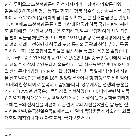
산하 무력으로 조선혁명군이 결성되자 여기에 참여하여 활동하였는데,
같은 해 9월 조선혁명군 동지들과 함께 평북 삭주의 광산사무소를 공격
하여 시가 2,300여 원어치의 금괴를 노획하는 큰 전과를 올렸던 것입니
다. 이후에도 조선혁명군 동지들과 함께 압록강 하류 국경지방인 평안
도 일대에 출몰하면서 군자금을 모집하고, 일본 군경과 여러 차례 격전
을 벌여 적들을 처단하였으며, 특히 1931년경 평북 국경지방에서 일경
과 여러 차례 교전하면서 삭주와 구성 등지의 금광과 친일 부호배를 공
격하여 군자금을 모집하고 적들을 살상하는 등 크게 용맹을 떨쳤습니
다. 그러던 중 친일 밀정의 농간으로 1932년 1월 중국 안동현에서 붙잡
혀 신의주 경찰서로 인도되어 혹독한 고문과 취조를 받은 후 1933년 3
월 신의주지방법원, 1934년 1월 평양복심법원 등 일제 법정에서 사형
을 선고받아, 같은 해 5월 18일 평양형무소에서 형 집행으로 말미암아
30세의 한창 나이로 순국하고 말았습니다. 정부에서는 선생의 공훈을
기리어 1995년 건국훈장 독립장을 추서하였습니다. 이와 관련하여 독
립기념관과 서대문독립공원 역사관에서는 선생의 뜻과 공적을 기리기
위해 별도의 전시실을 마련하고 관련 자료와 사진을 8월 한 달 동안 전
시하는 한편, 순국선열유족회에서도 이 달의 독립운동가 학술강연회를
개최할 계획입니다 << 자료출처 ; 국가보훈처 >>