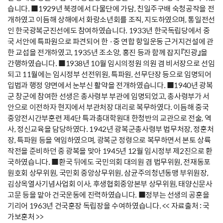
습니다. ■1929년 북경에서 다물단에 가담, 친일주구배 숙청공작을 전
개하였고 이듬해 상해에서 화랑소년회를 조직, 지도하였으며, 통일전선
인 한국광복군진선에도 참여하였습니다. 1933년 한국독립당에서 중
국 서안에 특파원으로 파견되어 한 ·중 연합 항일운동 근거지건설에 관
한 교섭을 전개하였고, 1935년 조소앙, 홍진 등과 함께 잡지『진광』을
간행하였습니다. ■1938년 10월 임시의정원 의원 겸 비서장으로 선임
되고 11월에는 임시정부 선전위원, 특파원, 선무단장 등으로 임명되어
입법과 행정 양면에서 눈부신 활약을 전개하였습니다. ■1940년 광복
군 창군에 참여한 선생은 총사령부 부관에 임명되었고, 총사령부가 서
안으로 이전하자 현지에서 부관처장 대리로 복무하였다. 이듬해 중국
중앙전시간부훈련 제4단 특과총대학원대 한청반의 교관으로 전술, 역
사, 정신교육을 담당하였다. 1942년 광복군총사령부 법무처장, 정훈처
장, 특파원 등을 역임하였으며, 광복군 정령으로 복무하면서 본토 상륙
작전을 준비하던 중 광복을 맞아 1945년 12월 임시정부 제2진으로 환
국하였습니다. ■환국 뒤에도 국민의회 대의원 겸 법무위원, 전재동포
원호회 상무위원, 국민회 중앙상무위원, 삼균주의청년동맹 부위원장,
김상옥열사기념사업회 이사, 후생협회중앙본부 상무위원, 태양신문사
고문 등을 맡아 건국운동에 진력하였습니다. ■정부는 선생의 공훈을
기리어 1963년 건국훈장 독립장을 수여하였습니다. << 자료출처 : 국
가보훈처 >>