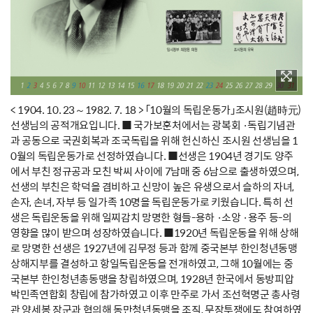
< 1904. 10. 23～1982. 7. 18 > 「10월의 독립운동가」조시원(趙時元)
선생님의 공적개요입니다. ■ 국가보훈처에서는 광복회 ·독립기념관
과 공동으로 국권회복과 조국독립을 위해 헌신하신 조시원 선생님을 1
0월의 독립운동가로 선정하였습니다. ■선생은 1904년 경기도 양주
에서 부친 정규공과 모친 박씨 사이에 7남매 중 6남으로 출생하였으며,
선생의 부친은 학덕을 겸비하고 신망이 높은 유생으로서 슬하의 자녀,
손자, 손녀, 자부 등 일가족 10명을 독립운동가로 키웠습니다. 특히 선
생은 독립운동을 위해 일찌감치 망명한 형들-용하 ·소앙 ·용주 등-의
영향을 많이 받으며 성장하였습니다. ■1920년 독립운동을 위해 상해
로 망명한 선생은 1927년에 김무정 등과 함께 중국본부 한인청년동맹
상해지부를 결성하고 항일독립운동을 전개하였고, 그해 10월에는 중
국본부 한인청년총동맹을 창립하였으며, 1928년 한국에서 동방피압
박민족연합회 창립에 참가하였고 이후 만주로 가서 조선혁명군 총사령
관 양세봉 장군과 협의해 동만청년동맹을 조직, 무장투쟁에도 참여하였