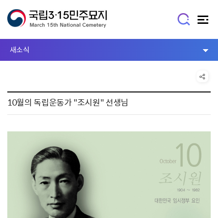
새소식
10월의 독립운동가 "조시원" 선생님