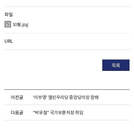
파일
10월.jpg
URL
목록
이전글
'이부영' 열린우리당 중앙당의장 참배
다음글
"박유철" 국가보훈처장 취임