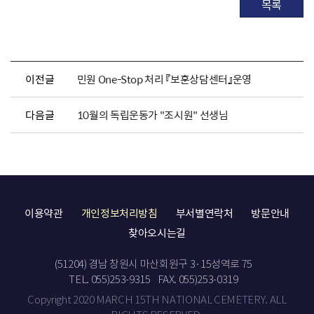
목록
이전글
민원 One-Stop 처리 『보훈상담센터』운영
다음글
10월의 독립운동가 "조시원" 선생님
이용약관
개인정보처리방침
부서별연락처
방문안내
찾아오시는길
(51204) 경남 창원시 마산회원구 3·15성역로 75
TEL. 055)253-9315
FAX. 055)253-0319
Copyright 2020 MARCH 15TH NATIONAL CEMETERY. ALL