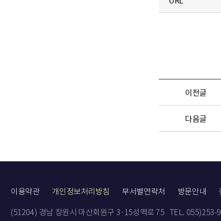
URL
이전글
다음글
이용약관
개인정보처리방침
부서별연락처
방문안내
(51204) 경남 창원시 마산회원구 3·15성역로 75
TEL. 055)253-