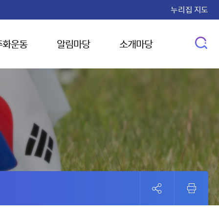
누리집 지도
주화운동
알림마당
소개마당