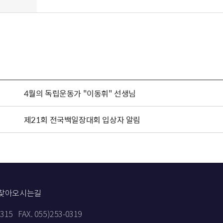
4월의 독립운동가 "이동휘" 선생님
제21회 전국백일장대회 입상자 알림
찾아오시는길
9315
FAX. 055)253-0319