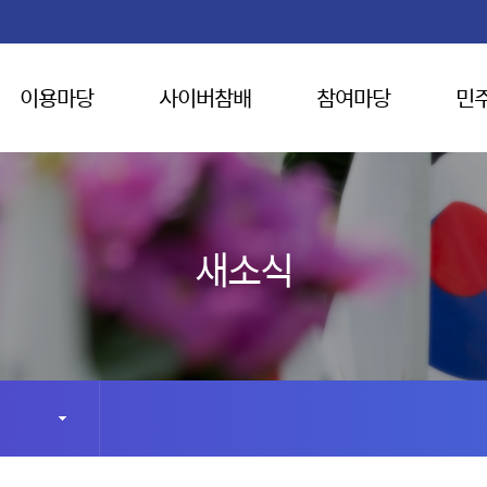
이용마당
사이버참배
참여마당
민
새소식