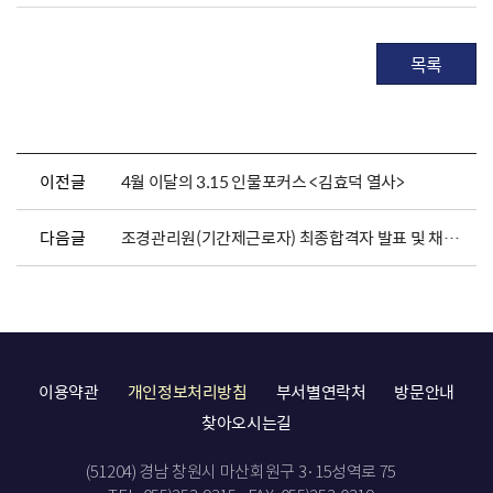
목록
이전글
4월 이달의 3.15 인물포커스 <김효덕 열사>
다음글
조경관리원(기간제근로자) 최종합격자 발표 및 채용서류 제출 안내
이용약관
개인정보처리방침
부서별연락처
방문안내
찾아오시는길
(51204) 경남 창원시 마산회원구 3·15성역로 75