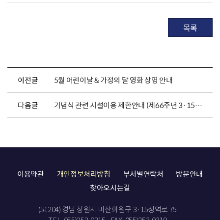
목록
이전글
5월 어린이날 & 가정의 달 영화 상영 안내
다음글
기념식 관련 시설이용 제한안내 (제66주년 3·15의거 추모제 &기념식)
이용약관
개인정보처리방침
부서별연락처
방문안내
찾아오시는길
(51204) 경남 창원시 마산회원구 3·15성역로 75