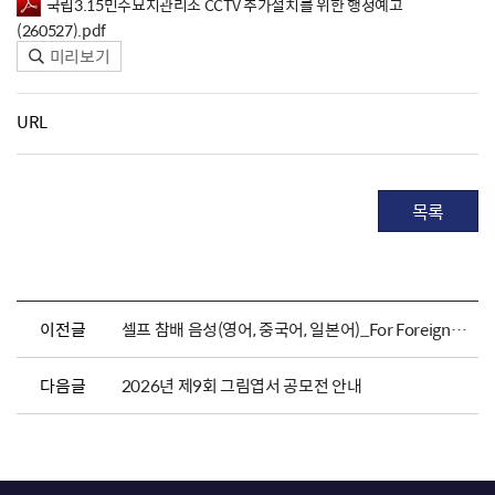
국립3.15민주묘지관리소 CCTV 추가설치를 위한 행정예고
(260527).pdf
미리보기
URL
목록
이전글
셀프 참배 음성(영어, 중국어, 일본어)_For Foreigners
다음글
2026년 제9회 그림엽서 공모전 안내