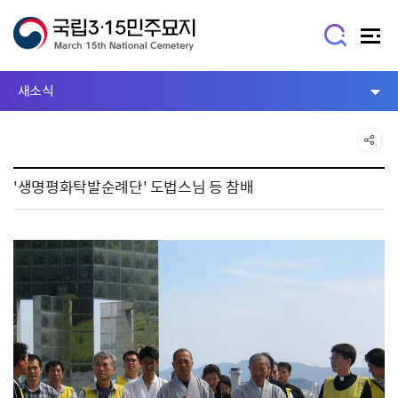
새소식
'생명평화탁발순례단' 도법스님 등 참배