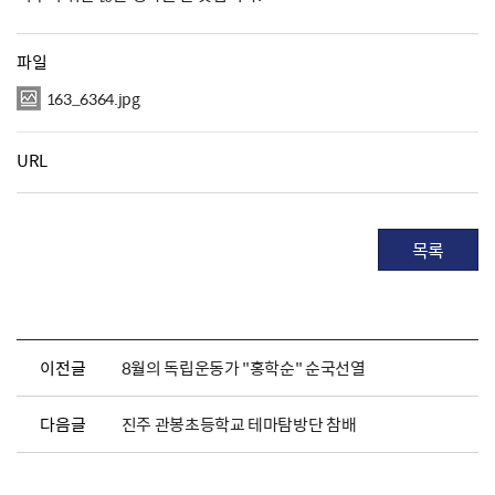
파일
163_6364.jpg
URL
목록
이전글
8월의 독립운동가 "홍학순" 순국선열
다음글
진주 관봉초등학교 테마탐방단 참배