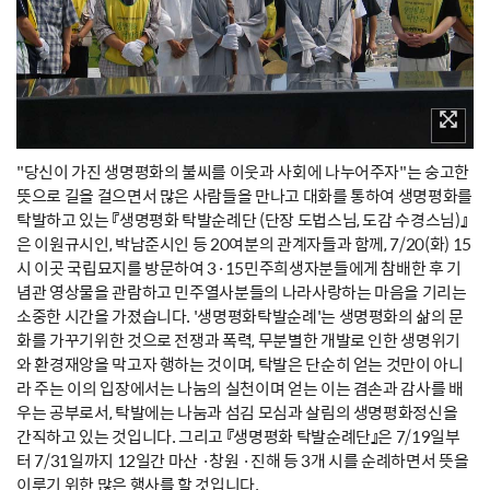
"당신이 가진 생명평화의 불씨를 이웃과 사회에 나누어주자"는 숭고한
뜻으로 길을 걸으면서 많은 사람들을 만나고 대화를 통하여 생명평화를
탁발하고 있는 『생명평화 탁발순례단 (단장 도법스님, 도감 수경스님)』
은 이원규시인, 박남준시인 등 20여분의 관계자들과 함께, 7/20(화) 15
시 이곳 국립묘지를 방문하여 3·15민주희생자분들에게 참배한 후 기
념관 영상물을 관람하고 민주열사분들의 나라사랑하는 마음을 기리는
소중한 시간을 가졌습니다. '생명평화탁발순례'는 생명평화의 삶의 문
화를 가꾸기위한 것으로 전쟁과 폭력, 무분별한 개발로 인한 생명위기
와 환경재앙을 막고자 행하는 것이며, 탁발은 단순히 얻는 것만이 아니
라 주는 이의 입장에서는 나눔의 실천이며 얻는 이는 겸손과 감사를 배
우는 공부로서, 탁발에는 나눔과 섬김 모심과 살림의 생명평화정신을
간직하고 있는 것입니다. 그리고 『생명평화 탁발순례단』은 7/19일부
터 7/31일까지 12일간 마산 ·창원 ·진해 등 3개 시를 순례하면서 뜻을
이루기 위한 많은 행사를 할 것입니다.