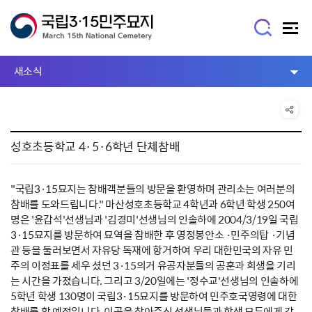
새소식
성호초등학교 4·5·6학년 단체참배
"국립3·15묘지는 참배객분들의 방문을 환영하며 관리소는 여러분의
참배를 도와드립니다." 마산성호초등학교 4학년과 6학년 학생 250여
명은 '윤갑석'선생님과 '김경미'선생님의 인솔하에 2004/3/19일 국립
3·15묘지를 방문하여 묘역을 참배한 후 영정봉안소 ·민주의탑 ·기념
관 등을 둘러보면서 자유당 독재에 항거하여 우리 대한민국의 자유 민
주의 이정표를 세우 셨던 3·15의거 유공자분들의 공훈과 희생을 기리
는 시간을 가졌습니다. 그리고 3/20일에는 '정수교'선생님의 인솔하에
5학년 학생 130명이 국립3·15묘지를 방문하여 민주호국영령에 대한
참배를 할 예정입니다. 이곳을 찾아주신 선생님들과 학생 모두에게 감