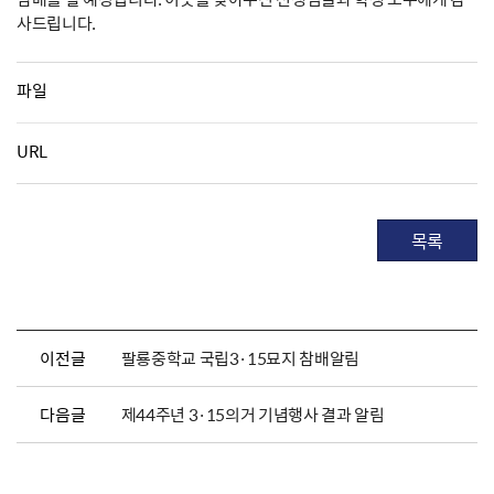
사드립니다.
파일
URL
목록
이전글
팔룡중학교 국립3·15묘지 참배알림
다음글
제44주년 3·15의거 기념행사 결과 알림