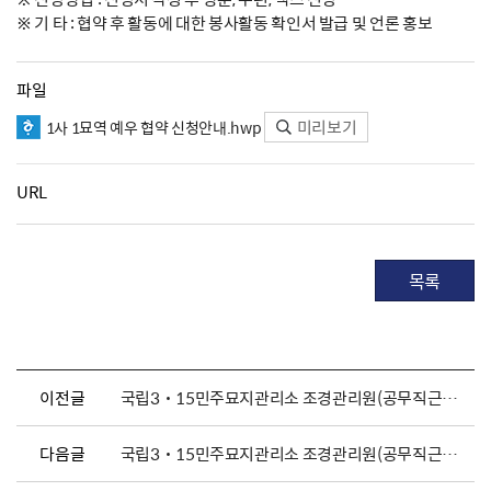
※ 기 타 : 협약 후 활동에 대한 봉사활동 확인서 발급 및 언론 홍보
파일
미리보기
1사 1묘역 예우 협약 신청안내.hwp
URL
목록
이전글
국립3˙15민주묘지관리소 조경관리원(공무직근로자) 채용 공고
다음글
국립3˙15민주묘지관리소 조경관리원(공무직근로자) 채용 공고