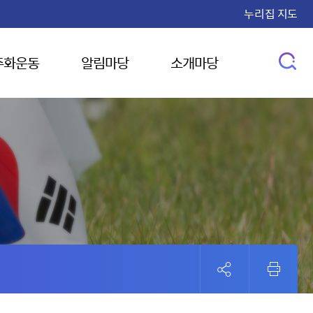
누리집 지도
주화운동
알림마당
소개마당