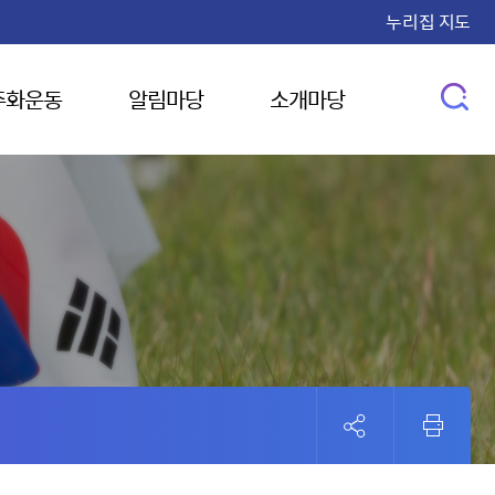
누리집 지도
주화운동
알림마당
소개마당