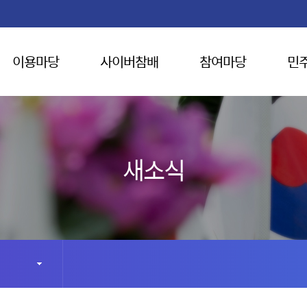
이용마당
사이버참배
참여마당
민
새소식