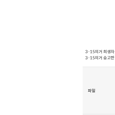
3·15의거 희생자
3·15의거 숭고
파일