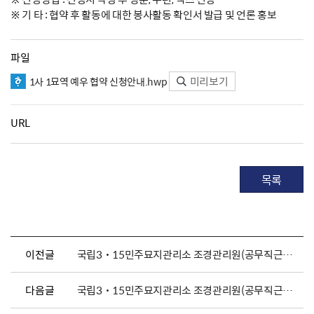
※ 기 타 : 협약 후 활동에 대한 봉사활동 확인서 발급 및 언론 홍보
파일
미리보기
1사 1묘역 예우 협약 신청안내.hwp
URL
목록
이전글
국립3˙15민주묘지관리소 조경관리원(공무직근로자) 채용 공고
다음글
국립3˙15민주묘지관리소 조경관리원(공무직근로자) 채용 공고