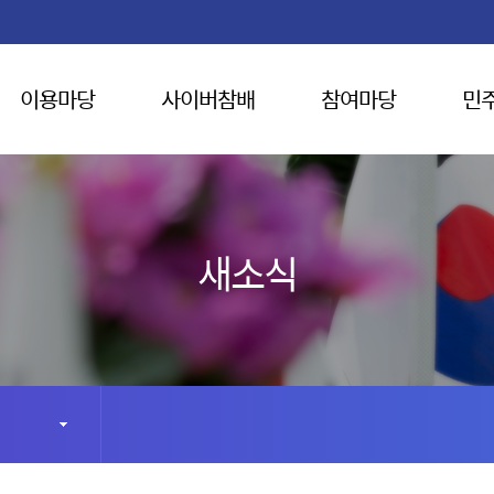
이용마당
사이버참배
참여마당
민
새소식