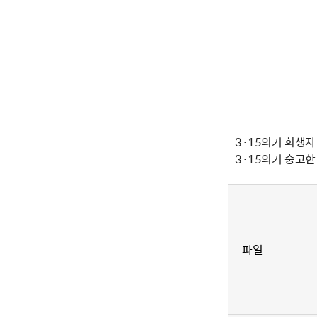
3·15의거 희생자
3·15의거 숭고
파일