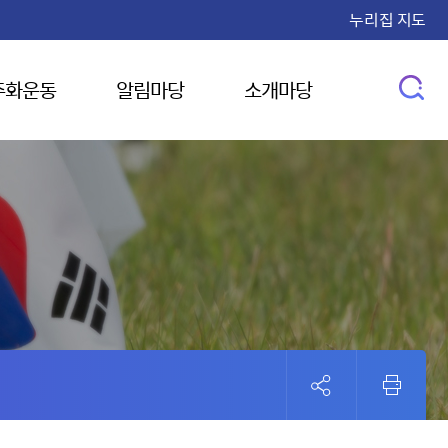
누리집 지도
주화운동
알림마당
소개마당