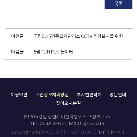
목록
이전글
국립3.15민주묘지관리소 CCTV 추가설치를 위한 행정예고
다음글
5월 FUN FUN 놀이터
이용약관
개인정보처리방침
부서별연락처
방문안내
찾아오시는길
(51204) 경남 창원시 마산회원구 3·15성역로 75
TEL. 055)253-9315
FAX. 055)253-0319
Copyright 2020 MARCH 15TH NATIONAL CEMETERY. ALL